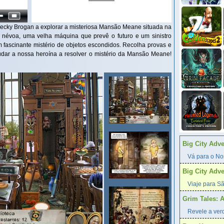
Becky Brogan a explorar a misteriosa Mansão Meane situada na
l névoa, uma velha máquina que prevê o futuro e um sinistro
 fascinante mistério de objetos escondidos. Recolha provas e
dar a nossa heroína a resolver o mistério da Mansão Meane!
Big City Adv
Vá para o Nor
Big City Adv
Viaje para Sã
Grim Tales: 
Revele a verd