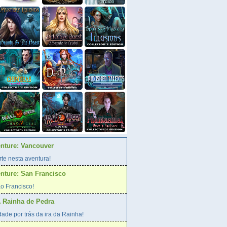
enture: Vancouver
te nesta aventura!
enture: San Francisco
o Francisco!
A Rainha de Pedra
ade por trás da ira da Rainha!