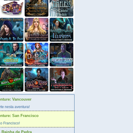
enture: Vancouver
te nesta aventura!
enture: San Francisco
o Francisco!
A Rainha de Pedra