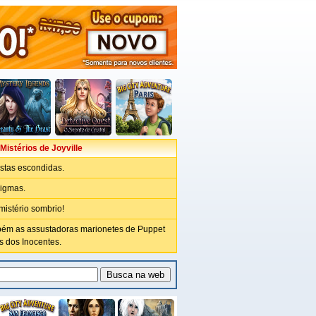
istérios de Joyville
istas escondidas.
igmas.
istério sombrio!
ém as assustadoras marionetes de Puppet
 dos Inocentes.