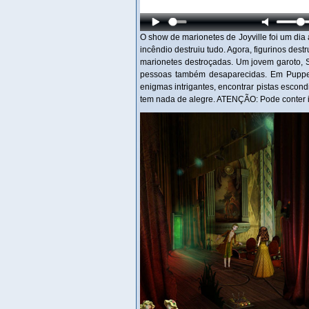
O show de marionetes de Joyville foi um dia
incêndio destruiu tudo. Agora, figurinos dest
marionetes destroçadas. Um jovem garoto, S
pessoas também desaparecidas. Em PuppetSh
enigmas intrigantes, encontrar pistas esco
tem nada de alegre. ATENÇÃO: Pode conter i