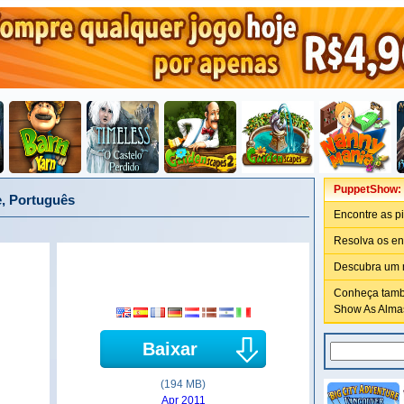
PuppetShow: M
e, Português
Encontre as p
Resolva os en
Descubra um m
Conheça tamb
Show As Almas
Baixar
(194 MB)
Apr 2011