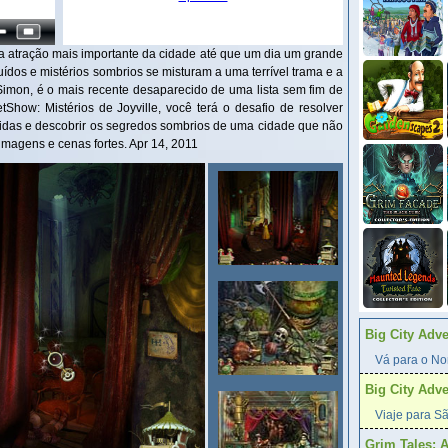
 a atração mais importante da cidade até que um dia um grande
ruídos e mistérios sombrios se misturam a uma terrível trama e a
imon, é o mais recente desaparecido de uma lista sem fim de
ow: Mistérios de Joyville, você terá o desafio de resolver
ndidas e descobrir os segredos sombrios de uma cidade que não
magens e cenas fortes. Apr 14, 2011
Big City Adv
Vá para o Nor
Big City Adv
Viaje para Sã
Grim Tales: 