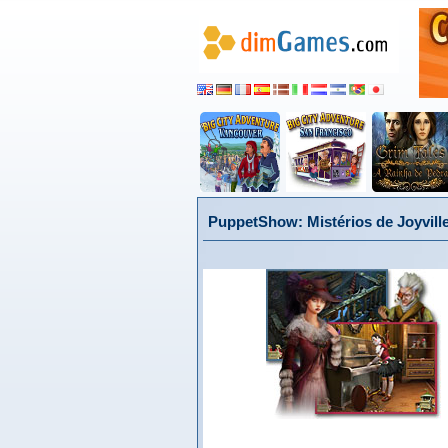
PuppetShow: Mistérios de Joyvill