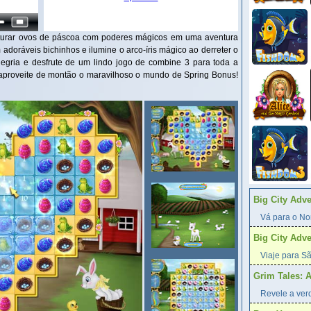
turar ovos de páscoa com poderes mágicos em uma aventura
adoráveis bichinhos e ilumine o arco-íris mágico ao derreter o
legria e desfrute de um lindo jogo de combine 3 para toda a
e aproveite de montão o maravilhoso o mundo de Spring Bonus!
Big City Adv
Vá para o Nor
Big City Adv
Viaje para Sã
Grim Tales: 
Revele a verd