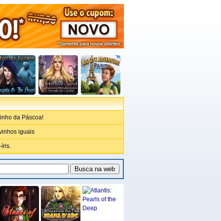
inho da Páscoa!
inhos iguais
íris.