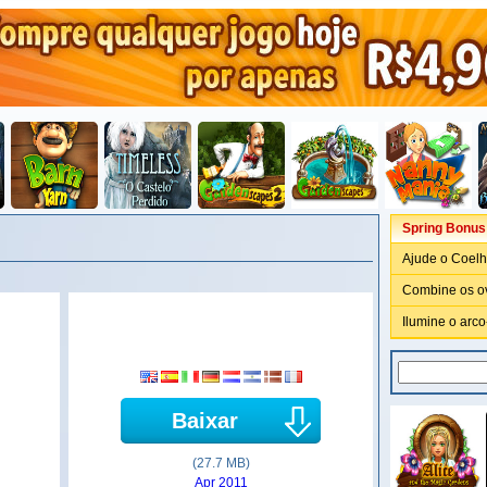
Spring Bonus
Ajude o Coelh
Combine os ov
Ilumine o arco-
Baixar
(27.7 MB)
Apr 2011