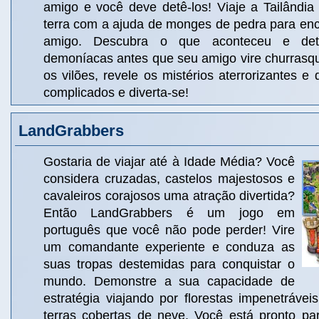
amigo e você deve detê-los! Viaje a Tailândia
terra com a ajuda de monges de pedra para enc
amigo. Descubra o que aconteceu e dete
demoníacas antes que seu amigo vire churrasqu
os vilões, revele os mistérios aterrorizantes e
complicados e diverta-se!
LandGrabbers
Gostaria de viajar até à Idade Média? Você
considera cruzadas, castelos majestosos e
cavaleiros corajosos uma atração divertida?
Então LandGrabbers é um jogo em
português que você não pode perder! Vire
um comandante experiente e conduza as
suas tropas destemidas para conquistar o
mundo. Demonstre a sua capacidade de
estratégia viajando por florestas impenetrávei
terras cobertas de neve. Você está pronto p