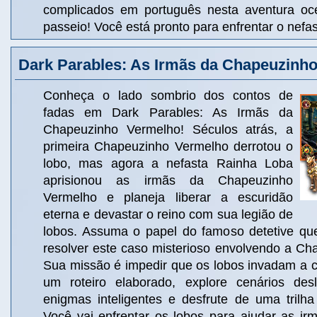
complicados em português nesta aventura oce
passeio! Você está pronto para enfrentar o nefa
Dark Parables: As Irmãs da Chapeuzinh
Conheça o lado sombrio dos contos de
fadas em Dark Parables: As Irmãs da
Chapeuzinho Vermelho! Séculos atrás, a
primeira Chapeuzinho Vermelho derrotou o
lobo, mas agora a nefasta Rainha Loba
aprisionou as irmãs da Chapeuzinho
Vermelho e planeja liberar a escuridão
eterna e devastar o reino com sua legião de
lobos. Assuma o papel do famoso detetive qu
resolver este caso misterioso envolvendo a Ch
Sua missão é impedir que os lobos invadam a 
um roteiro elaborado, explore cenários desl
enigmas inteligentes e desfrute de uma trilha
Você vai enfrentar os lobos para ajudar as i