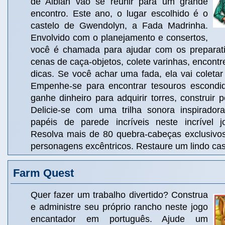
de Albian vão se reunir para um grande
encontro. Este ano, o lugar escolhido é o
castelo de Gwendolyn, a Fada Madrinha.
Envolvido com o planejamento e consertos,
você é chamada para ajudar com os preparati
cenas de caça-objetos, colete varinhas, encontr
dicas. Se você achar uma fada, ela vai coleta
Empenhe-se para encontrar tesouros escondido
ganhe dinheiro para adquirir torres, construir 
Delicie-se com uma trilha sonora inspirador
papéis de parede incríveis neste incrível 
Resolva mais de 80 quebra-cabeças exclusivos
personagens excêntricos. Restaure um lindo cas
Farm Quest
Quer fazer um trabalho divertido? Construa
e administre seu próprio rancho neste jogo
encantador em português. Ajude um