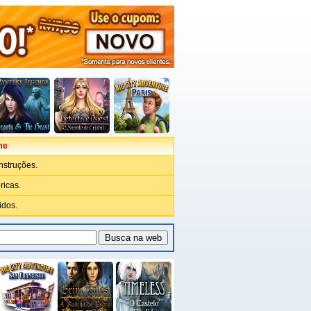
me
nstruções.
ricas.
idos.