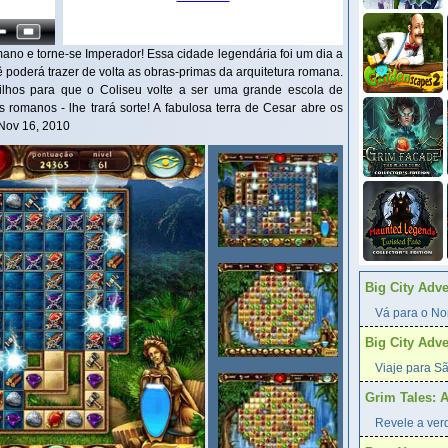
ano e torne-se Imperador! Essa cidade legendária foi um dia a
 poderá trazer de volta as obras-primas da arquitetura romana.
ilhos para que o Coliseu volte a ser uma grande escola de
 romanos - lhe trará sorte! A fabulosa terra de Cesar abre os
Nov 16, 2010
Big City Adv
Vá para o Nor
Big City Adv
Viaje para Sã
Grim Tales: 
Revele a verd