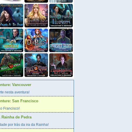
enture: Vancouver
te nesta aventura!
enture: San Francisco
o Francisco!
A Rainha de Pedra
ade por trás da ira da Rainha!