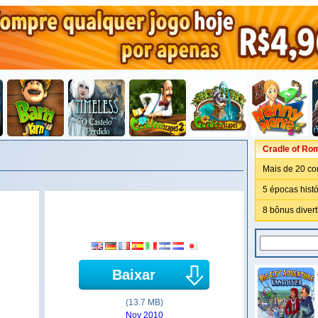
Cradle of Ro
Mais de 20 co
5 épocas histó
8 bônus divert
Baixar
(13.7 MB)
Nov 2010