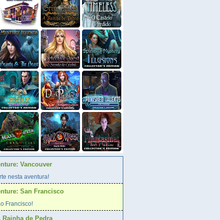
enture: Vancouver
te nesta aventura!
enture: San Francisco
o Francisco!
A Rainha de Pedra