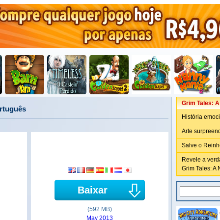
Grim Tales: A
ortuguês
História emoc
Arte surpreen
Salve o Reinh
Revele a verd
Grim Tales: A 
Baixar
(592 MB)
May 2013