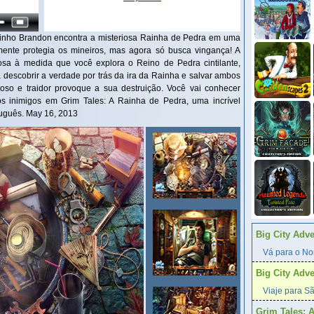
rinho Brandon encontra a misteriosa Rainha de Pedra em uma
mente protegia os mineiros, mas agora só busca vingança! A
eriosa à medida que você explora o Reino de Pedra cintilante,
 descobrir a verdade por trás da ira da Rainha e salvar ambos
o e traidor provoque a sua destruição. Você vai conhecer
 inimigos em Grim Tales: A Rainha de Pedra, uma incrível
tuguês. May 16, 2013
Big City Adv
Vá para o Nor
Big City Adv
Viaje para Sã
Grim Tales: 