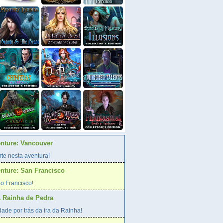
enture: Vancouver
te nesta aventura!
enture: San Francisco
o Francisco!
A Rainha de Pedra
ade por trás da ira da Rainha!