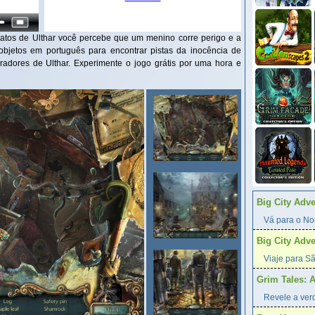
atos de Ulthar você percebe que um menino corre perigo e a
bjetos em português para encontrar pistas da inocência de
adores de Ulthar. Experimente o jogo grátis por uma hora e
Big City Adv
Vá para o Nor
Big City Adv
Viaje para Sã
Grim Tales: 
Revele a verd