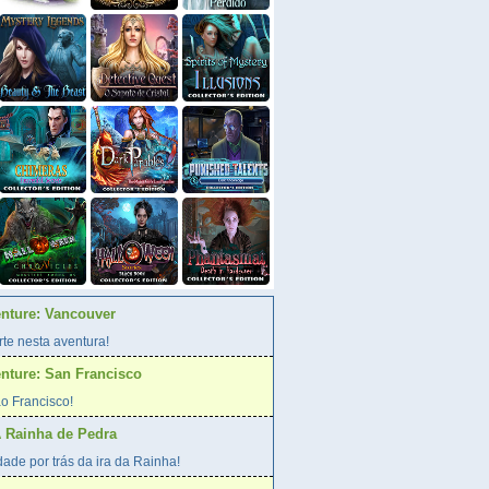
enture: Vancouver
te nesta aventura!
enture: San Francisco
o Francisco!
A Rainha de Pedra
ade por trás da ira da Rainha!