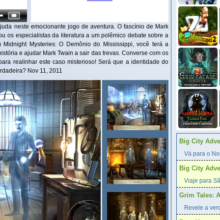
juda neste emocionante jogo de aventura. O fascínio de Mark
ou os especialistas da literatura a um polêmico debate sobre a
 Midnight Mysteries: O Demônio do Mississippi, você terá a
istória e ajudar Mark Twain a sair das trevas. Converse com os
 para realinhar este caso misterioso! Será que a identidade do
erdadeira? Nov 11, 2011
Big City Adv
Vá para o Nor
Big City Adv
Viaje para Sã
Grim Tales: 
Revele a verd