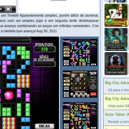
m Trinklit! Aparentemente simples, porém difícil de dominar,
mece com um simples jogo e em seguida tente desbloquear
e avança combinando as peças em infinitas variedades. Crie
s a medida que avança! Aug 30, 2011
Big City Adv
Vá para o Nor
Big City Adv
Viaje para Sã
Grim Tales: 
Revele a verd