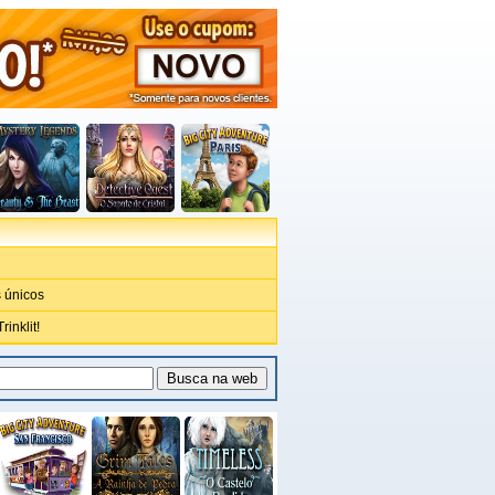
 únicos
inklit!