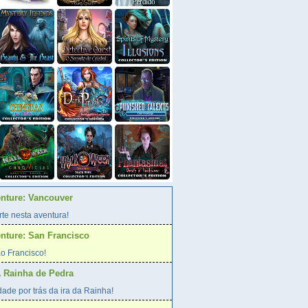
enture: Vancouver
te nesta aventura!
enture: San Francisco
o Francisco!
A Rainha de Pedra
ade por trás da ira da Rainha!