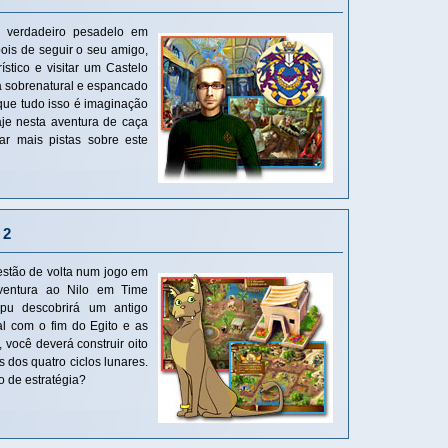
m verdadeiro pesadelo em
ois de seguir o seu amigo,
rístico e visitar um Castelo
a sobrenatural e espancado
 que tudo isso é imaginação
je nesta aventura de caça
ar mais pistas sobre este
 2
estão de volta num jogo em
ventura ao Nilo em Time
apu descobrirá um antigo
l com o fim do Egito e as
, você deverá construir oito
 dos quatro ciclos lunares.
o de estratégia?