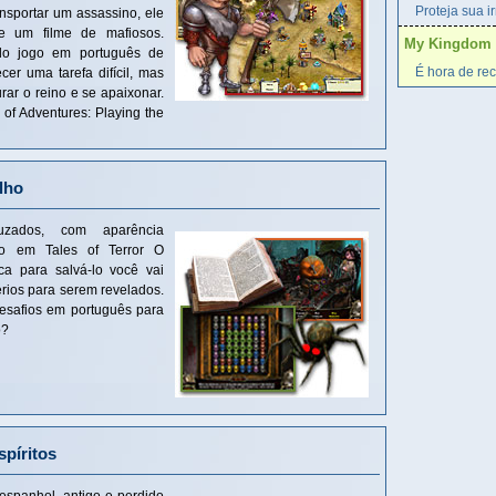
Proteja sua i
nsportar um assassino, ele
e um filme de mafiosos.
My Kingdom fo
ido jogo em português de
É hora de rec
er uma tarefa difícil, mas
urar o reino e se apaixonar.
of Adventures: Playing the
lho
ados, com aparência
do em Tales of Terror O
a para salvá-lo você vai
rios para serem revelados.
desafios em português para
o?
píritos