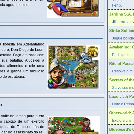
Viaje pelo m
nada agora mesmo!
Fênix.
Jardins S.A.
Jill precisa 
Strike Solitai
Jogue bolich
 floresta em Adelantando
Awakening: O
 nobre, Don Diego de Leon,
Participe de
 perdida! Faça amizade com
 sua batalha. Ajude-os a
Rite of Pass
 dos alimentos e crie uma
ades e ganhe um fabuloso
Resolva o mis
o de estratégia.
Secrets of t
Salve seu me
Luxor: 5th P
o
Livre o Reino
Otherworld: 
 volte no tempo para a era
Explore um m
m capitão de um exército
Máquina do Tempo e trás do
Bluebeard's 
idar do assassinato do rei.