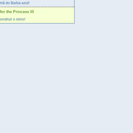
rmã do Barba-azul!
r the Princess III
onstruir o reino!