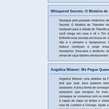
Whispered Secrets: O Mistério de 
Navegue pelo passado misterioso de
Secrets: O Mistério de Tideville! V
mudaram para a cidade de Tideville p
você chega em casa e vê o Tim de
Enfrente essa jornada em busca do se
não é o primeiro a desaparecer. B
maluco começam a surgir enqua
moradores. Descubra o desfecho de
cenas de caça-objetos sensacionais!
Angelica Weaver: Me Pegue Quan
Angelica Weaver, uma detetive da F
terá que usar seus poderes sobr
assassino. A única forma de conseguir
assassino que escapou há mais
consegue se comunicar com os morto
é capaz de viajar no tempo e visit
ruas de Londres e Chicago. Ajude a