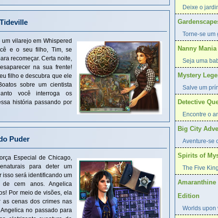
Deixe o jardi
Tideville
Gardenscape
Torne-se um 
 um vilarejo em Whispered
Nanny Mania
ocê e o seu filho, Tim, se
ara recomeçar. Certa noite,
Seja uma ba
saparecer na sua frente!
Mystery Lege
u filho e descubra que ele
oatos sobre um cientista
Salve um prí
nto você interroga os
Detective Que
ssa história passando por
Encontre o am
Big City Adve
do Puder
Aventure-se 
Spirits of Mys
orça Especial de Chicago,
enaturais para deter um
The Five King
 isso será identificando um
Amaranthine 
 de cem anos. Angelica
s! Por meio de visões, ela
Edition
ar as cenas dos crimes nas
Worlds upon w
 Angelica no passado para