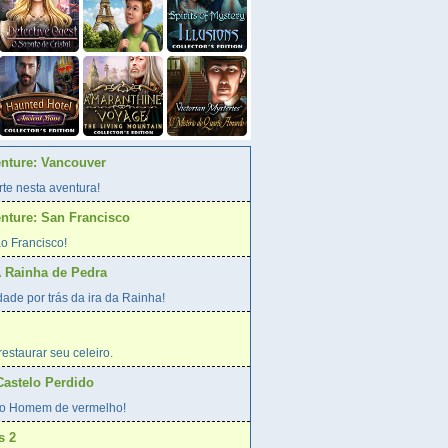
enture: Vancouver
te nesta aventura!
enture: San Francisco
o Francisco!
A Rainha de Pedra
ade por trás da ira da Rainha!
estaurar seu celeiro.
Castelo Perdido
o Homem de vermelho!
s 2