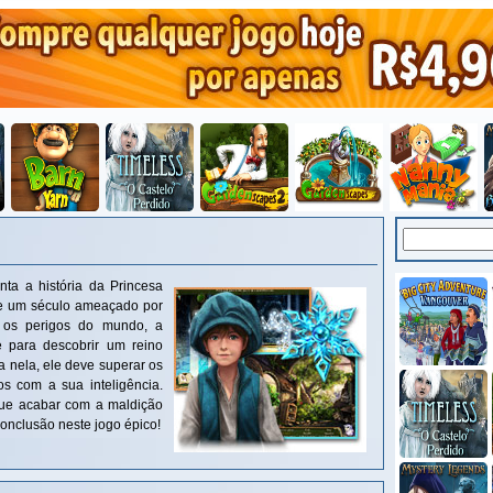
ta a história da Princesa
e um século ameaçado por
o os perigos do mundo, a
e para descobrir um reino
 nela, ele deve superar os
os com a sua inteligência.
ue acabar com a maldição
onclusão neste jogo épico!