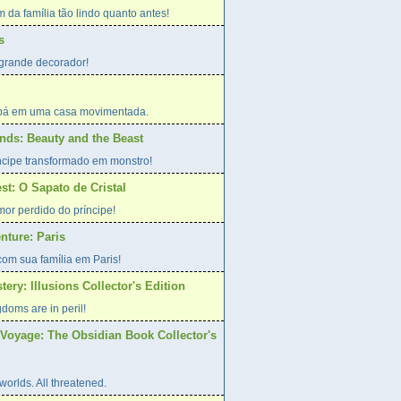
m da família tão lindo quanto antes!
s
grande decorador!
bá em uma casa movimentada.
nds: Beauty and the Beast
ncipe transformado em monstro!
st: O Sapato de Cristal
or perdido do príncipe!
nture: Paris
com sua família em Paris!
tery: Illusions Collector's Edition
doms are in peril!
Voyage: The Obsidian Book Collector's
orlds. All threatened.