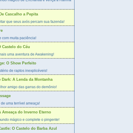
undo mágico de Enchantia e vença a Rainha
 De Cascalho a Pepita
evitar que seus avós percam sua fazenda!
re
e com muita paciência!
 Castelo do Céu
 mais uma aventura de Awakening!
age: O Show Perfeito
tério de raptos inexplicéveis!
he Dark: A Lenda da Montanha
lhor amigo das garras do demônio!
assage
 de uma terrível ameaça!
A Ameaça do Inverno Eterno
undo mágico e complete o pingente!
Castle: O Castelo do Barba Azul