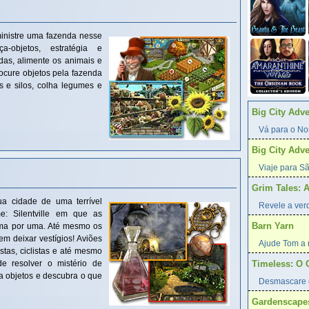
inistre uma fazenda nesse
a-objetos, estratégia e
as, alimente os animais e
ocure objetos pela fazenda
s e silos, colha legumes e
Big City Adv
Vá para o Nor
Big City Adv
Viaje para Sã
Grim Tales: 
a cidade de uma terrível
Revele a verd
: Silentville em que as
Barn Yarn
ma por uma. Até mesmo os
m deixar vestígios! Aviões
Ajude Tom a r
stas, ciclistas e até mesmo
e resolver o mistério de
Timeless: O 
a objetos e descubra o que
Desmascare 
Gardenscape