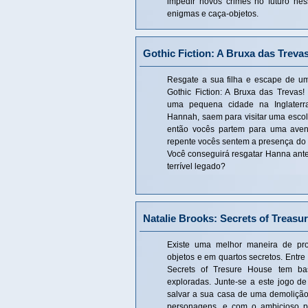
impedir novos crimes no futuro nes
enigmas e caça-objetos.
Gothic Fiction: A Bruxa das Treva
Resgate a sua filha e escape de u
Gothic Fiction: A Bruxa das Trevas
uma pequena cidade na Inglaterra
Hannah, saem para visitar uma escola
então vocês partem para uma aven
repente vocês sentem a presença do m
Você conseguirá resgatar Hanna antes
terrível legado?
Natalie Brooks: Secrets of Treasu
Existe uma melhor maneira de pr
objetos e em quartos secretos. Entre
Secrets of Tresure House tem ba
exploradas. Junte-se a este jogo de
salvar a sua casa de uma demolição.
personagens, e com o ambicioso po