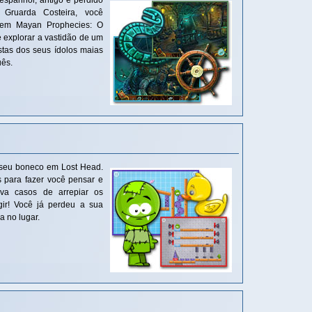
spanhol, antigo e perdido
Gruarda Costeira, você
 em Mayan Prophecies: O
 explorar a vastidão de um
stas dos seus ídolos maias
uês.
 seu boneco em Lost Head.
 para fazer você pensar e
lva casos de arrepiar os
ir! Você já perdeu a sua
a no lugar.