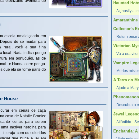
sa eletrizante aventura de
Haunted Hotel
A ghostly attr
Amaranthine 
s
Collector's E
ma escola amaldiçoada em
Return once a
! Depois de se mudar para
Victorian My
 rural, você e sua filha
 local. Nada indica perigo
Vá à era vito
tura em português, as de
Vampire Lege
al...e Hanna corre perigo.
 que ela se torne parte do
Mortes mister
A Terra do M
Ajude a Mary 
Phenomenon:
re House
Descubra o mi
ocurar em cenas de caça
Jewel Legend
 na casa de Natalie Brooks:
stante cenas para serem
Atlântida - S
 uma incrível heroína para
Enchantia: A 
 Interaja com os coloridos
licial que burla a lei em