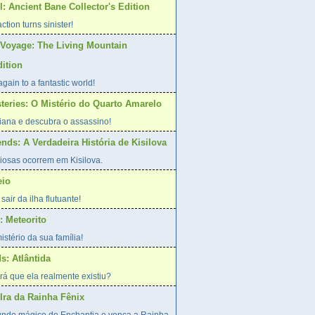
: Ancient Bane Collector's Edition
action turns sinister!
Voyage: The Living Mountain
dition
gain to a fantastic world!
steries: O Mistério do Quarto Amarelo
riana e descubra o assassino!
nds: A Verdadeira História de Kisilova
iosas ocorrem em Kisilova.
eio
sair da ilha flutuante!
 Meteorito
stério da sua família!
s: Atlântida
erá que ela realmente existiu?
Ira da Rainha Fênix