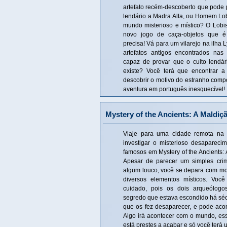
artefato recém-descoberto que pode p
lendário a Madra Alta, ou Homem Lob
mundo misterioso e místico? O Lob
novo jogo de caça-objetos que 
precisa! Vá para um vilarejo na ilha
artefatos antigos encontrados nas
capaz de provar que o culto lendár
existe? Você terá que encontrar a
descobrir o motivo do estranho comp
aventura em português inesquecível!
Mystery of the Ancients: A Maldi
Viaje para uma cidade remota na 
investigar o misterioso desapareci
famosos em Mystery of the Ancients:
Apesar de parecer um simples crim
algum louco, você se depara com mo
diversos elementos místicos. Você
cuidado, pois os dois arqueólogos
segredo que estava escondido há sécu
que os fez desaparecer, e pode ac
Algo irá acontecer com o mundo, esse
está prestes a acabar e só você terá 