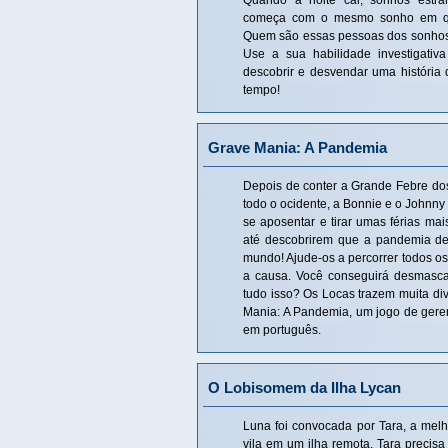
Quando a noite cai, sonhos estr
começa com o mesmo sonho em qu
Quem são essas pessoas dos sonhos 
Use a sua habilidade investigativ
descobrir e desvendar uma história
tempo!
Grave Mania: A Pandemia
Depois de conter a Grande Febre do
todo o ocidente, a Bonnie e o Johnny
se aposentar e tirar umas férias mai
até descobrirem que a pandemia de
mundo! Ajude-os a percorrer todos os
a causa. Você conseguirá desmasca
tudo isso? Os Locas trazem muita di
Mania: A Pandemia, um jogo de gere
em português.
O Lobisomem da Ilha Lycan
Luna foi convocada por Tara, a mel
vila em um ilha remota. Tara preci