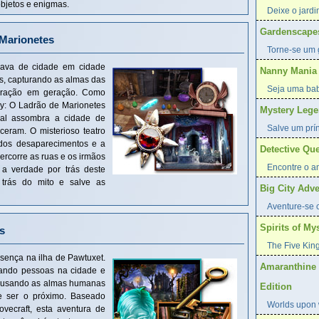
bjetos e enigmas.
Deixe o jardi
Gardenscape
 Marionetes
Torne-se um 
ava de cidade em cidade
Nanny Mania
s, capturando as almas das
Seja uma ba
geração em geração. Como
ry: O Ladrão de Marionetes
Mystery Lege
al assombra a cidade de
Salve um prí
ceram. O misterioso teatro
 dos desaparecimentos e a
Detective Que
ercorre as ruas e os irmãos
Encontre o am
a verdade por trás deste
 trás do mito e salve as
Big City Adve
Aventure-se 
Spirits of Mys
s
The Five King
sença na ilha de Pawtuxet.
Amaranthine 
nando pessoas na cidade e
tá usando as almas humanas
Edition
de ser o próximo. Baseado
Worlds upon w
vecraft, esta aventura de