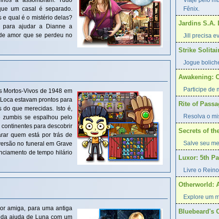
anhos a assombram. Tudo
Viaje pelo m
e um casal é separado.
Fênix.
e qual é o mistério delas?
Jardins S.A.
a para ajudar a Dianne a
 de amor que se perdeu no
Jill precisa 
Strike Solitai
Jogue bolich
Awakening: O
Participe de
s Mortos-Vivos de 1948 em
 Loca estavam prontos para
Rite of Pass
s do que merecidas. Isto é,
Resolva o mis
 zumbis se espalhou pelo
 continentes para descobrir
Secrets of t
rar quem está por trás de
Salve seu me
versão no funeral em Grave
nciamento de tempo hilário
Luxor: 5th P
Livre o Reino
Otherworld: 
Explore um m
hor amiga, para uma antiga
Bluebeard's 
sa da ajuda de Luna com um