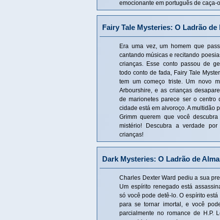
emocionante em português de caça-o
Fairy Tale Mysteries: O Ladrão de
Era uma vez, um homem que pass
cantando músicas e recitando poesia
crianças. Esse conto passou de 
todo conto de fada, Fairy Tale Myste
tem um começo triste. Um novo m
Arbourshire, e as crianças desapare
de marionetes parece ser o centro
cidade está em alvoroço. A multidão p
Grimm querem que você descubra 
mistério! Descubra a verdade por
crianças!
Dark Mysteries: O Ladrão de Alma
Charles Dexter Ward pediu a sua pre
Um espírito renegado está assassi
só você pode detê-lo. O espírito es
para se tornar imortal, e você po
parcialmente no romance de H.P. Lo