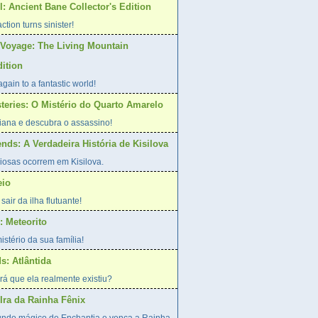
: Ancient Bane Collector's Edition
action turns sinister!
Voyage: The Living Mountain
dition
gain to a fantastic world!
steries: O Mistério do Quarto Amarelo
riana e descubra o assassino!
nds: A Verdadeira História de Kisilova
iosas ocorrem em Kisilova.
eio
sair da ilha flutuante!
 Meteorito
stério da sua família!
s: Atlântida
erá que ela realmente existiu?
Ira da Rainha Fênix