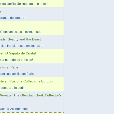
m da família tão lindo quanto antes!
s
grande decorador!
bá em uma casa movimentada.
nds: Beauty and the Beast
ncipe transformado em monstro!
st: O Sapato de Cristal
or perdido do príncipe!
nture: Paris
com sua família em Paris!
tery: Illusions Collector's Edition
doms are in peril!
Voyage: The Obsidian Book Collector's
orlds. All threatened.