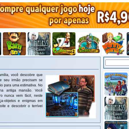
amília, você descobre que
e seu irmão precisam se
io para uma estimativa. No
 na antiga mansão. Você
ro nunca vem fácil, neste
aça-objetos e enigmas em
ite e descobrir o terrível