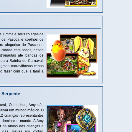
e, Emma e seus colegas de
s de Páscoa e coelhos de
rro alegórico de Páscoa e
a cidade com todos, desde
astronautas até bandas de
 para Rainha do Carnaval.
nigmas, maravilhosas cenas
ão fazer com que a família
a Serpente
acal, Ophiuchus, Amy não
 salvar um mundo mágico. O
2 crianças representantes
de dominar o mundo. A Amy
r as almas das crianças e
r das Trevas em Zodiac