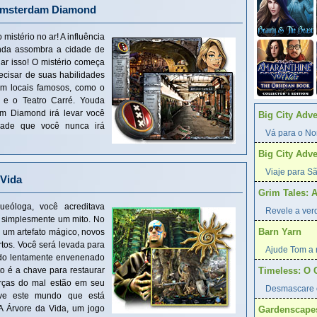
 Amsterdam Diamond
istério no ar! A influência
nda assombra a cidade de
r isso! O mistério começa
ecisar de suas habilidades
em locais famosos, como o
 e o Teatro Carré. Youda
m Diamond irá levar você
Big City Adv
dade que você nunca irá
Vá para o Nor
Big City Adv
Viaje para Sã
 Vida
Grim Tales: 
ueóloga, você acreditava
Revele a verd
a simplesmente um mito. No
Barn Yarn
 um artefato mágico, novos
tos. Você será levada para
Ajude Tom a r
do lentamente envenenado
to é a chave para restaurar
Timeless: O 
rças do mal estão em seu
Desmascare 
alve este mundo que está
 Árvore da Vida, um jogo
Gardenscape