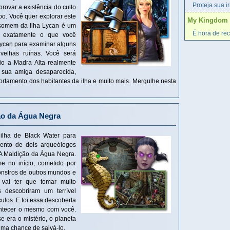
Proteja sua i
rovar a existência do culto
o. Você quer explorar este
My Kingdom fo
isomem da Ilha Lycan é um
É hora de rec
é exatamente o que você
 Lycan para examinar alguns
 velhas ruínas. Você será
io a Madra Alta realmente
 sua amiga desaparecida,
ortamento dos habitantes da ilha e muito mais. Mergulhe nesta
ção da Água Negra
ilha de Black Water para
mento de dois arqueólogos
 A Maldição da Água Negra.
e no início, cometido por
nstros de outros mundos e
 vai ter que tomar muito
 descobriram um terrível
los. E foi essa descoberta
ontecer o mesmo com você.
 era o mistério, o planeta
uma chance de salvá-lo.