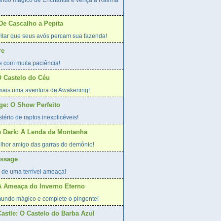
undo mágico de Enchantia e vença a Rainha
 De Cascalho a Pepita
evitar que seus avós percam sua fazenda!
re
e com muita paciência!
 Castelo do Céu
 mais uma aventura de Awakening!
age: O Show Perfeito
tério de raptos inexplicéveis!
he Dark: A Lenda da Montanha
lhor amigo das garras do demônio!
assage
 de uma terrível ameaça!
A Ameaça do Inverno Eterno
undo mágico e complete o pingente!
Castle: O Castelo do Barba Azul