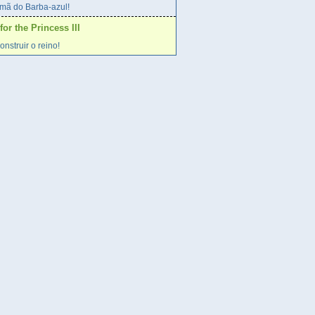
rmã do Barba-azul!
r the Princess III
onstruir o reino!