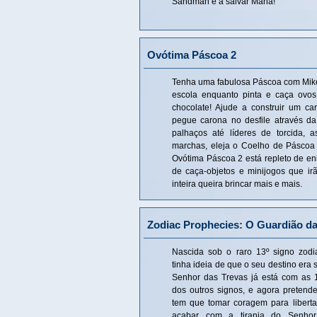
Sandman e a salvar Maria!
Ovótima Páscoa 2
Tenha uma fabulosa Páscoa com Mik
escola enquanto pinta e caça ovo
chocolate! Ajude a construir um ca
pegue carona no desfile através d
palhaços até líderes de torcida, 
marchas, eleja o Coelho de Páscoa
Ovótima Páscoa 2 está repleto de e
de caça-objetos e minijogos que ir
inteira queira brincar mais e mais.
Zodiac Prophecies: O Guardião d
Nascida sob o raro 13º signo zodi
tinha ideia de que o seu destino era
Senhor das Trevas já está com as 1
dos outros signos, e agora preten
tem que tomar coragem para liberta
acabar com a tirania do Senho