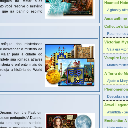
tuguês irá testar suas
Haunted Hotel
to você resolve o mistério
A ghostly attr
 que irá banir o espírito
Amaranthine 
Collector's E
Return once a
Victorian My
elíquia dos misteriosos
 e desvendar o mistério de
Vá à era vito
 viajar para a cidade do
Vampire Lege
plete sua jornada através
istória e enfrente mais de
Mortes mister
teja a história de World
A Terra do M
.
Ajude a Mary 
Phenomenon:
Descubra o mi
Jewel Legend
Atlântida - S
Dreams from the Past, um
tos em português! A Dianne,
Enchantia: A 
rda um segredo sombrio.