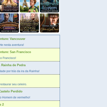
enture: Vancouver
te nesta aventura!
enture: San Francisco
o Francisco!
A Rainha de Pedra
ade por trás da ira da Rainha!
estaurar seu celeiro.
Castelo Perdido
o Homem de vermelho!
s 2