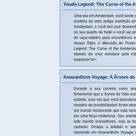
Youda Legend: The Curse of the
Uma vez em Amsterdam, você sente o m
sombria de uma antiga maldição ai
Amsterdam, e você tem que desvenda
no seu quarto de hotel e você vai pr
de caça-objetos para encontrá-los 
museu Rijks, o Mercado de Flores
Legend: The Curse of the Amsterda
através de uma aventura pela ci
esquecer! br>
Amaranthine Voyage: A Árvore da
Durante a sua carreira como arq
firmemente que a Árvore da Vida er
entanto, uma vez que você descobriu
mundos de possibilidades foram aber
um mundo exuberante que está sen
por uma força misteriosa. Seu artefa
este mundo maravilhoso, mas as fo
caminho. Proteja o artefato e s
morrendo em Amaranthine Voyage: A