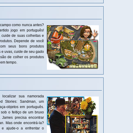
o campo como nunca antes?
rtido jogo em português!
 cuide de suas colheitas e
produtos. Depende de você
s com seus bons produtos
as e uvas, cuide de seu gado
são de colher os produtos
s em tempo.
 localizar sua namorada
ed Stories: Sandman, um
aça-objetos em português.
 sob o feitiço de um bruxo
, James precisa encontrar
an. Mas onde encontrá-la?
e ajude-o a enfrentar o