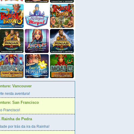
enture: Vancouver
te nesta aventura!
enture: San Francisco
o Francisco!
A Rainha de Pedra
ade por trás da ira da Rainha!