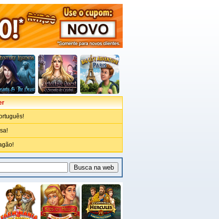
er
ortuguês!
sa!
agão!