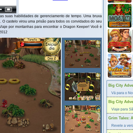
 as suas habilidades de gerenciamento de tempo. Uma bruxa
 O castelo virou uma prisão para todos os convidados do seu
Viaje por montanhas para encontrar o Dragon Keeper! Você é
 2012
Big City Adv
Vá para o Nor
Big City Adv
Viaje para Sã
Grim Tales: 
Revele a verd