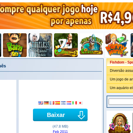
Fishdom - Sp
uês
Diversão assu
Um jogo de arr
Um aquário ele
Baixar
(47.8 MB)
Feb 2011