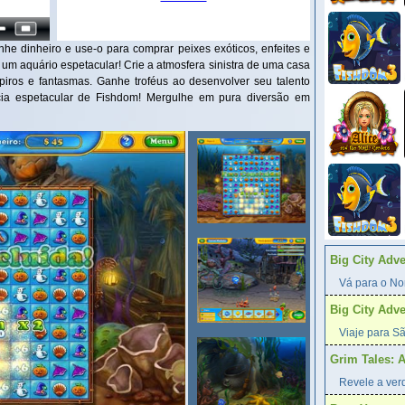
e dinheiro e use-o para comprar peixes exóticos, enfeites e
um aquário espetacular! Crie a atmosfera sinistra de uma casa
iros e fantasmas. Ganhe troféus ao desenvolver seu talento
ia espetacular de Fishdom! Mergulhe em pura diversão em
Big City Adv
Vá para o Nor
Big City Adv
Viaje para Sã
Grim Tales: 
Revele a verd