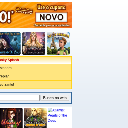
ooky Splash
stadora.
epiar.
trizante!