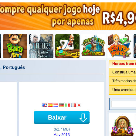
Heroes from t
c, Português
Construa uma
Três modos de
Uma aventura 
Baixar
(62.7 MB)
May 2013