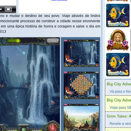
ino e mudar o destino de seu povo. Viaje através de lindos
mocionante processo de construir a cidade nesse envolvente
 em uma épica história de honra e coragem e salve o dia em
2013
Big City Adv
Vá para o Nor
Big City Adv
Viaje para Sã
Grim Tales: 
Revele a verd